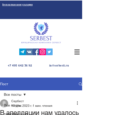
Бесплатная консультация
in@serbesti.ru
+7 495 642 36 92
Пост
Все посты
Сербест
Все посты
10 дек. 2023 г.
1 мин. чтения
В апелляции нам удалось
торговый знак