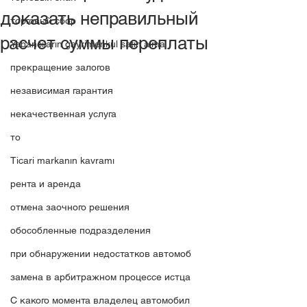
доказать неправильный
торговый сбор
расчет суммы переплаты
Yabancıların gayrimenkul satın alma
прекращение залогов
независимая гарантия
некачественная услуга
то
Ticari markanın kavramı
рента и аренда
отмена заочного решения
обособленные подразделения
при обнаружении недостатков автомоб
замена в арбитражном процессе истца
C какого момента владелец автомобил