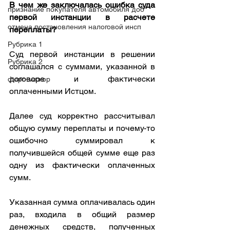
В чем же заключалась ошибка суда 
признание покупателя автомобиля доб
первой инстанции в расчете 
отмена постановления налоговой инсп
переплаты?
Рубрика 1
Суд первой инстанции в решении 
Рубрика 2
соглашался с суммами, указанной в 
договоре и фактически 
форс-мажор
оплаченными Истцом.
Далее суд корректно рассчитывал 
общую сумму переплаты и почему-то 
ошибочно суммировал к 
получившейся общей сумме еще раз 
одну из фактически оплаченных 
сумм.
Указанная сумма оплачивалась один 
раз, входила в общий размер 
денежных средств, полученных 