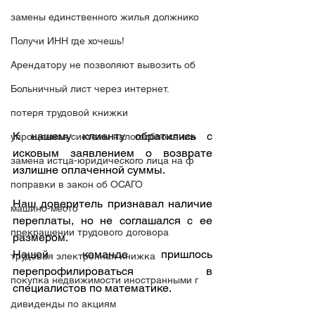
замены единственного жилья должнико
Получи ИНН где хочешь!
Арендатору не позволяют вывозить об
Больничный лист через интернет.
потеря трудовой книжки
К нашему клиенту обратились с 
упрощенная системы налогообложения
исковым заявлением о возврате 
замена истца-юридического лица на ф
излишне оплаченной суммы.
поправки в закон об ОСАГО
Наш доверитель признавал наличие 
машино-место
переплаты, но не соглашался с ее 
прекращении трудового договора
размером.
Нашей команде пришлось 
трудовая электронная книжка
перепрофилироваться в 
покупка недвижимости иностранными г
специалистов по математике.
дивиденды по акциям