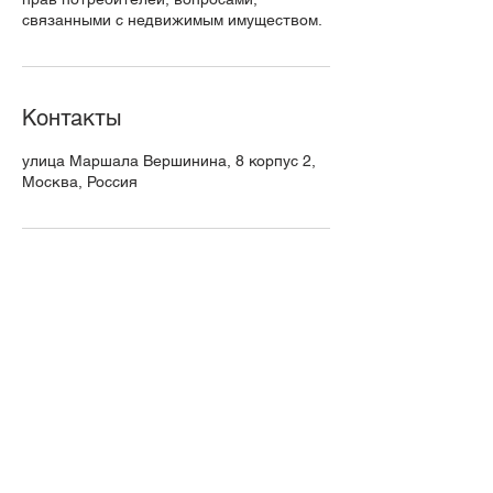
связанными с недвижимым имуществом.
Контакты
улица Маршала Вершинина, 8 корпус 2,
Москва, Россия
Проконсультируйтесь сейчас
Задайте вопрос юристу:
Мы всегда рады помочь. Обратитесь по
.
телефону, email или в соцсетях
Свяжитесь с нами