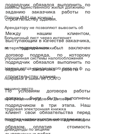
подрядчик обязался выполнить по 
замены единственного жилья должнико
заданию заказчика работы по 
Получи ИНН где хочешь!
строительству здания. 
Арендатору не позволяют вывозить об
Между нашим клиентом, 
Больничный лист через интернет.
выступающим в качестве заказчика, 
и  подрядчиком был заключен 
потеря трудовой книжки
договор подряда, по которому 
упрощенная системы налогообложения
подрядчик обязался выполнить по 
замена истца-юридического лица на ф
заданию заказчика работы по 
строительству здания.
поправки в закон об ОСАГО
машино-место
По условиям договора работы 
должны были быть выполнены 
прекращении трудового договора
подрядчиком в три этапа. Наш 
трудовая электронная книжка
клиент свои обязательства перед 
подрядчиком выполнил надлежащим 
покупка недвижимости иностранными г
образом, оплатив  стоимость 
дивиденды по акциям
выполненных работ.