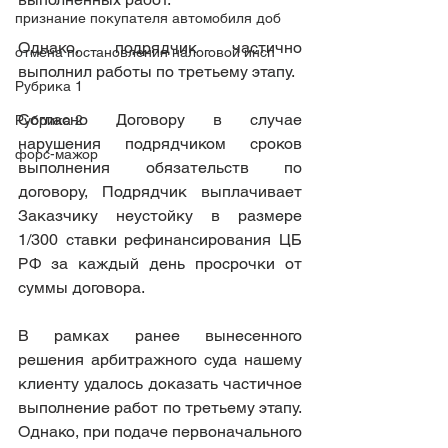
признание покупателя автомобиля доб
Однако, подрядчик частично 
отмена постановления налоговой инсп
выполнил работы по третьему этапу.
Рубрика 1
Согласно Договору в случае 
Рубрика 2
нарушения подрядчиком сроков 
форс-мажор
выполнения обязательств по 
договору, Подрядчик выплачивает 
Заказчику неустойку в размере 
1/300 ставки рефинансирования ЦБ 
РФ за каждый день просрочки от 
суммы договора.
В рамках ранее вынесенного 
решения арбитражного суда нашему 
клиенту удалось доказать частичное 
выполнение работ по третьему этапу. 
Однако, при подаче первоначального 