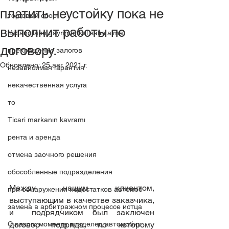
платить неустойку пока не
торговый сбор
выполнит работы по
Yabancıların gayrimenkul satın alma
договору.
прекращение залогов
Обновлено:
25 авг. 2021 г.
независимая гарантия
некачественная услуга
то
Ticari markanın kavramı
рента и аренда
отмена заочного решения
обособленные подразделения
Между нашим клиентом, 
при обнаружении недостатков автомоб
выступающим в качестве заказчика, 
замена в арбитражном процессе истца
и  подрядчиком был заключен 
договор подряда, по которому 
C какого момента владелец автомобил