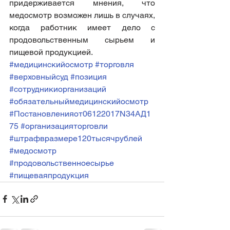
придерживается мнения, что 
медосмотр возможен лишь в случаях, 
когда работник имеет дело с 
продовольственным сырьем и 
пищевой продукцией.
#медицинскийосмотр
#торговля
#верховныйсуд
#позиция
#сотрудникиорганизаций
#обязательныймедицинскийосмотр
#Постановленияот06122017N34АД1
75
#организацияторговли
#штрафвразмере120тысячрублей
#медосмотр
#продовольственноесырье
#пищеваяпродукция