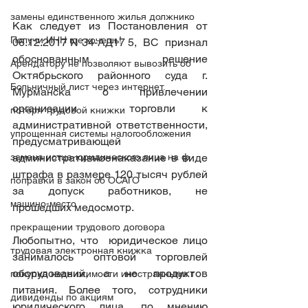
замены единственного жилья должнико
Как следует из Постановления от 
Получи ИНН где хочешь!
06.12.2017 N 34-АД17 5,  ВС  признал  
обоснованным  решение 
Арендатору не позволяют вывозить об
Октябрьского районного суда г. 
Больничный лист через интернет.
Мурманска о привлечении 
организации  торговли к 
потеря трудовой книжки
административной ответственности, 
упрощенная системы налогообложения
предусматривающей 
административноенаказание в виде 
замена истца-юридического лица на ф
штрафа в размере 120 тысяч рублей 
поправки в закон об ОСАГО
за допуск работников, не  
машино-место
прошедших медосмотр.
прекращении трудового договора
Любопытно, что  юридическое лицо 
трудовая электронная книжка
занималось оптовой торговлей 
оборудований, а не продуктов 
покупка недвижимости иностранными г
питания. Более того, сотрудники 
дивиденды по акциям
юридического лица, по мнению 