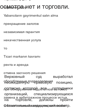
осмотра нет и торговли.
торговый сбор
Yabancıların gayrimenkul satın alma
прекращение залогов
независимая гарантия
некачественная услуга
то
Ticari markanın kavramı
рента и аренда
отмена заочного решения
Верховный суд выработал 
обособленные подразделения
неожиданную правовую позицию,  
согласно которой все  сотрудники 
при обнаружении недостатков автомоб
организаций, специализирующихся 
замена в арбитражном процессе истца
на торговле, должны пройти  
обязательный медицинский осмотр.
C какого момента владелец автомобил