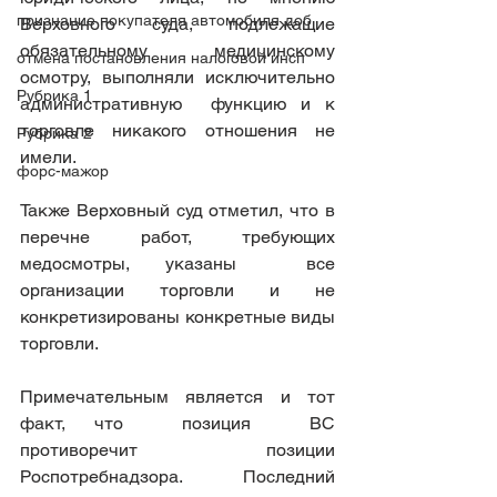
признание покупателя автомобиля доб
Верховного суда, подлежащие 
обязательному медицинскому 
отмена постановления налоговой инсп
осмотру, выполняли исключительно  
Рубрика 1
административную  функцию и к 
торговле никакого отношения не 
Рубрика 2
имели.
форс-мажор
Также Верховный суд отметил, что в 
перечне работ, требующих 
медосмотры, указаны  все 
организации торговли и не 
конкретизированы конкретные виды 
торговли.
Примечательным является и тот 
факт, что  позиция  ВС  
противоречит  позиции  
Роспотребнадзора. Последний 