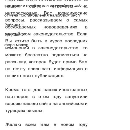
признание покупателя автомобиля доб
нашем сайте, отвечаем на 
интересующие Вас юридические 
отмена постановления налоговой инсп
вопросы, рассказываем о самых 
Рубрика 1
обсуждаемых нововведениях в 
российском законодательстве. Если 
Рубрика 2
Вы хотите быть в курсе последних 
форс-мажор
изменений в законодательстве, то 
можете бесплатно подписаться на 
рассылку, которая будет прямо Вам 
на почту присылать информацию о 
наших новых публикациях.
Кроме того, для наших иностранных 
партнеров в этом году запустили 
версию нашего сайта на английском и 
турецких языках.
Желаю всем Вам в новом году 