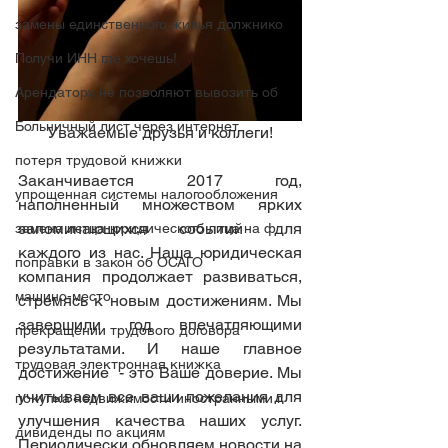
замены единственного жилья должнико
Получи ИНН где хочешь!
Арендатору не позволяют вывозить об
Больничный лист через интернет.
Уважаемые друзья и коллеги!
потеря трудовой книжки
Заканчивается 2017 год, 
упрощенная системы налогообложения
наполненный множеством ярких 
запоминающихся событий для 
замена истца-юридического лица на ф
каждого из нас. Наша юридическая 
поправки в закон об ОСАГО
компания продолжает развиваться, 
машино-место
стремясь к новым достижениям. Мы 
завершили год впечатляющими 
прекращении трудового договора
результатами. И наше главное 
трудовая электронная книжка
достижение  - это Ваше доверие. Мы 
учитываем все ваши пожелания для 
покупка недвижимости иностранными г
улучшения качества наших услуг. 
дивиденды по акциям
Периодически обновляем новости на 