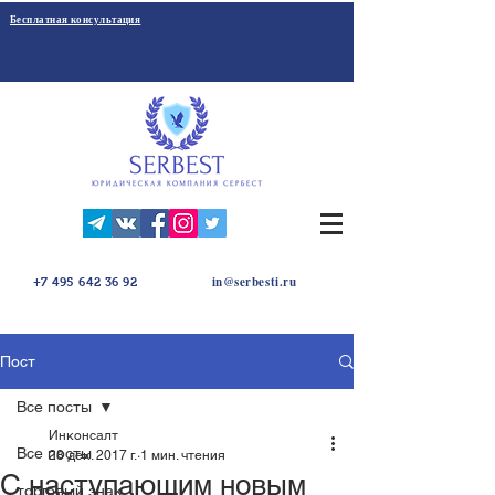
Бесплатная консультация
in@serbesti.ru
+7 495 642 36 92
Пост
Все посты
Инконсалт
Все посты
28 дек. 2017 г.
1 мин. чтения
C наступающим новым
торговый знак