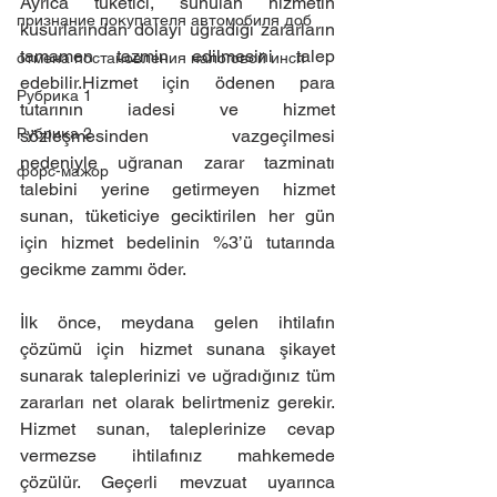
Ayrıca tüketici, sunulan hizmetin 
признание покупателя автомобиля доб
kusurlarından dolayı uğradığı zararların 
tamamen tazmin edilmesini talep 
отмена постановления налоговой инсп
edebilir.Hizmet için ödenen para 
Рубрика 1
tutarının iadesi ve hizmet 
Рубрика 2
sözleşmesinden vazgeçilmesi 
nedeniyle uğranan zarar tazminatı 
форс-мажор
talebini yerine getirmeyen hizmet 
sunan, tüketiciye geciktirilen her gün 
için hizmet bedelinin %3’ü tutarında 
gecikme zammı öder.
İlk önce, meydana gelen ihtilafın 
çözümü için hizmet sunana şikayet 
sunarak taleplerinizi ve uğradığınız tüm 
zararları net olarak belirtmeniz gerekir. 
Hizmet sunan, taleplerinize cevap 
vermezse ihtilafınız mahkemede 
çözülür. Geçerli mevzuat uyarınca 