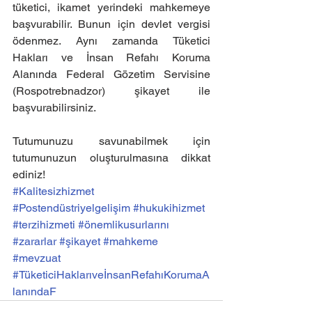
tüketici, ikamet yerindeki mahkemeye 
başvurabilir. Bunun için devlet vergisi 
ödenmez. Aynı zamanda Tüketici 
Hakları ve İnsan Refahı Koruma 
Alanında Federal Gözetim Servisine 
(Rospotrebnadzor) şikayet ile 
başvurabilirsiniz.
Tutumunuzu savunabilmek için 
tutumunuzun oluşturulmasına dikkat 
ediniz!
#Kalitesizhizmet
#Postendüstriyelgelişim
#hukukihizmet
#terzihizmeti
#önemlikusurlarını
#zararlar
#şikayet
#mahkeme
#mevzuat
#TüketiciHaklarıveİnsanRefahıKorumaA
lanındaF