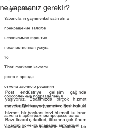
ne yapmanız gerekir?
торговый сбор
Yabancıların gayrimenkul satın alma
прекращение залогов
независимая гарантия
некачественная услуга
то
Ticari markanın kavramı
рента и аренда
отмена заочного решения
Post endüstriyel gelişim çağında 
обособленные подразделения
yaşıyoruz. Etrafımızda birçok hizmet 
mevcut. Biri kurye hizmeti, diğeri hukuki 
при обнаружении недостатков автомоб
hizmet, bir başkası terzi hizmeti kullanır. 
замена в арбитражном процессе истца
Bazı ticaret şirketleri, itibarına çok önem 
C какого момента владелец автомобил
göstererek hizmetlerini kaliteli bir 