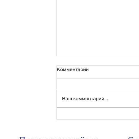
Комментарии
Ваш комментарий...
В апелляции нам удалось
доказать неправильный
расчет суммы переплаты