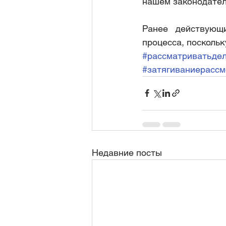
нашем законодател
Ранее действующ
процесса, поскольк
#рассматриватьде
#затягиваниерасс
Недавние посты