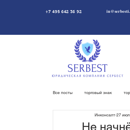
in@serbesti
+7 495 642 36 92
Все посты
торговый знак
то
Инконсалт
27 июл.
независимая гарантия
нека
Не начн