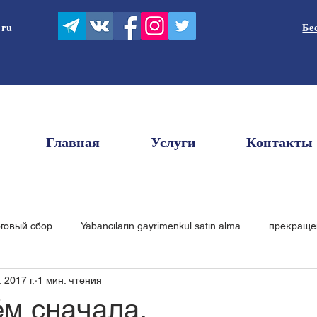
.ru
Бе
Главная
Услуги
Контакты
рговый сбор
Yabancıların gayrimenkul satın alma
прекраще
 2017 г.
1 мин. чтения
чественная услуга
то
Ticari markanın kavramı
рента
ём сначала.