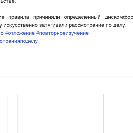
ьстве.
ие правила причиняли определенный дискомфор
у искусственно затягивали рассмотрение по делу.
ло
#отложение
#повторноеизучение
мотренияподелу