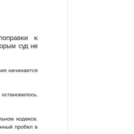
логовой инсп
оправки к 
орым суд не 
ия начинается 
становилось. 
ьном кодексе. 
нный пробел в 