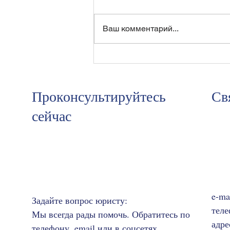
Ваш комментарий...
В апелляции нам удалось
доказать неправильный
расчет суммы переплаты
Проконсультируйтесь
Св
сейчас
e-ma
Задайте вопрос юристу:
теле
Мы всегда рады помочь. Обратитесь по
адре
.
телефону, email или в соцсетях