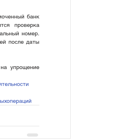
оченный банк  
ся проверка  
альный номер. 
ей после даты 
на упрощение 
ятельности
выхопераций