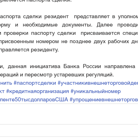
спорта сделки резидент  представляет в уполном
рму и необходимые документы. Далее проводит
м проверки паспорту сделки  присваивается специ
присвоенным номером не позднее двух рабочих дн
правляется резиденту.
и, данная инициатива Банка России направлена 
ераций и пересмотр устаревших регуляций.
нить
#паспортсделки
#участникивнешнеторговойде
кт
#кредитнаяорганизация
#уникальныйномер
аленте50тысдолларовСША
#упрощениевнешнеторго