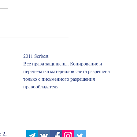
люченным запретили
ис /5 юридических
стей. Выпуск 9
2011 Serbest
Все права защищены. Копирование и
перепечатка материалов сайта разрешена
только с письменного разрешения
правообладателя
 2,