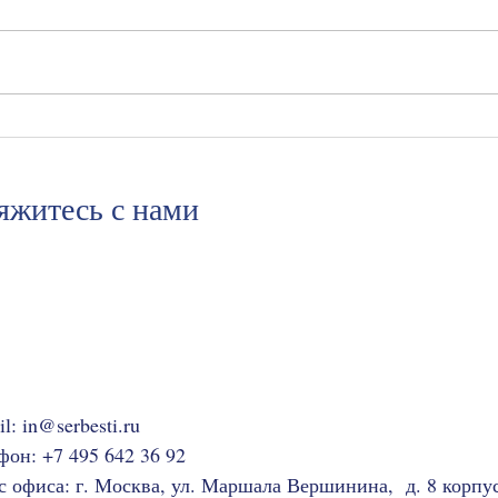
Суд отказал во взыскании
Зак
штрафа и неустойки,
тетр
признав Турцию
ново
недружественной страной.
яжитесь с нами
il:
in@serbesti.ru
фон: +7 495 642 36 92
с офиса: г. Москва, ул. Маршала Вершинина, д. 8 корпус