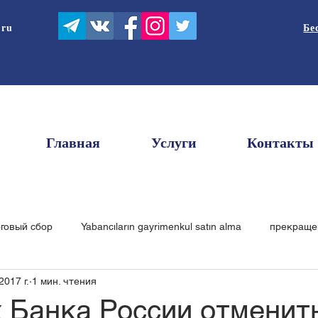
.ru
Бе
Главная
Услуги
Контакты
рговый сбор
Yabancıların gayrimenkul satın alma
прекраще
2017 г.
1 мин. чтения
чественная услуга
то
Ticari markanın kavramı
рента
х Банка России отменит