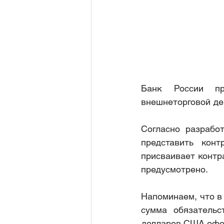
дивиденды по акциям
приз
Рубрика 1
Банк России пре
внешнеторговой де
Согласно разрабо
представить конт
присваивает контр
предусмотрено.
Напоминаем, что в
сумма обязательс
долларов США офор