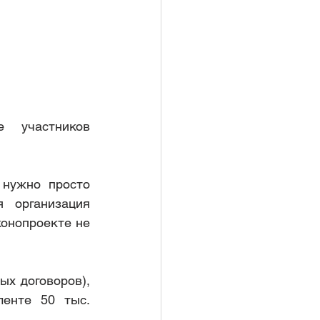
логовой инсп
участников  
нужно просто 
 организация 
онопроекте не 
х договоров), 
енте 50 тыс. 