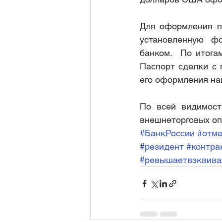
Для оформления па
установленную фо
банком.  По итога
Паспорт сделки с 
его оформления на
По всей видимост
внешнеторговых оп
#БанкРоссии
#отме
#резидент
#контра
#ревышаетвэквив