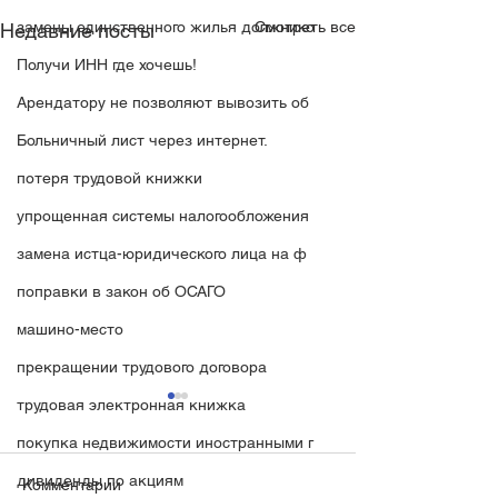
Смотреть все
замены единственного жилья должнико
Недавние посты
Получи ИНН где хочешь!
Арендатору не позволяют вывозить об
Больничный лист через интернет.
потеря трудовой книжки
упрощенная системы налогообложения
замена истца-юридического лица на ф
поправки в закон об ОСАГО
машино-место
прекращении трудового договора
трудовая электронная книжка
покупка недвижимости иностранными г
дивиденды по акциям
Комментарии