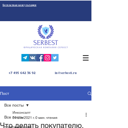
Бесплатная консультация
in@serbesti.ru
+7 495 642 36 92
Пост
Все посты
Инконсалт
Все посты
31 окт. 2021 г.
0 мин. чтения
Что делать покупателю,
торговый знак