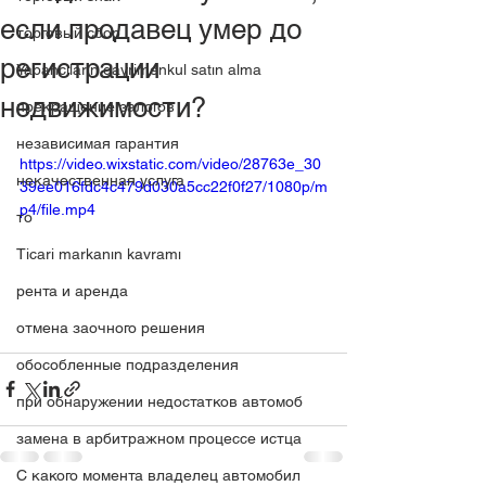
если продавец умер до
торговый сбор
регистрации
Yabancıların gayrimenkul satın alma
недвижимости?
прекращение залогов
независимая гарантия
https://video.wixstatic.com/video/28763e_30
некачественная услуга
39ee016fdc4c479d030a5cc22f0f27/1080p/m
p4/file.mp4
то
Ticari markanın kavramı
рента и аренда
отмена заочного решения
обособленные подразделения
при обнаружении недостатков автомоб
замена в арбитражном процессе истца
C какого момента владелец автомобил