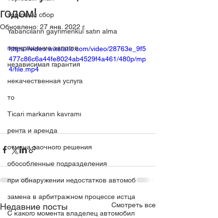
годом!
торговый сбор
Обновлено:
27 янв. 2022 г.
Yabancıların gayrimenkul satın alma
прекращение залогов
https://video.wixstatic.com/video/28763e_9f5
477c86c6a44fe8024ab4529f4a461/480p/mp
независимая гарантия
4/file.mp4
некачественная услуга
то
Ticari markanın kavramı
рента и аренда
отмена заочного решения
обособленные подразделения
при обнаружении недостатков автомоб
замена в арбитражном процессе истца
Смотреть все
Недавние посты
C какого момента владелец автомобил