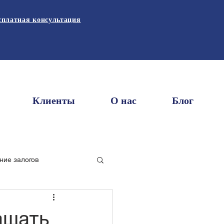
сплатная консультация
Клиенты
О нас
Блог
ние залогов
 и аренда
ащать