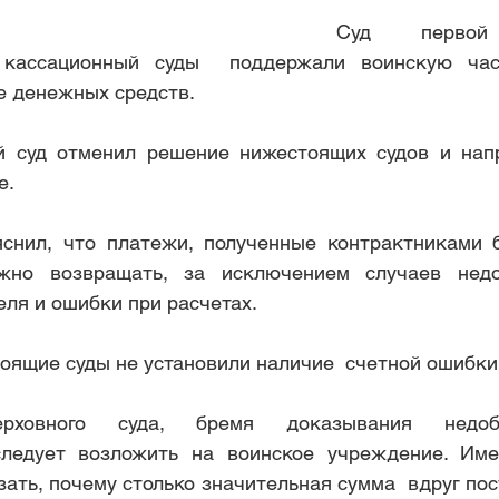
Суд первой 
 кассационный суды  поддержали воинскую час
нание покупателя автомобиля доб
отмена постановления на
е денежных средств.
й суд отменил решение нижестоящих судов и напр
. 
снил, что платежи, полученные контрактниками бе
жно возвращать, за исключением случаев недоб
ля и ошибки при расчетах. 
оящие суды не установили наличие  счетной ошибки
овного суда, бремя доказывания недоброс
ледует возложить на воинское учреждение. Имен
ать, почему столько значительная сумма  вдруг пост