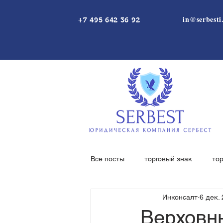
in@serbesti
+7 495 642 36 92
Все посты
торговый знак
то
Инконсалт
6 дек. 
независимая гарантия
нека
Верховн