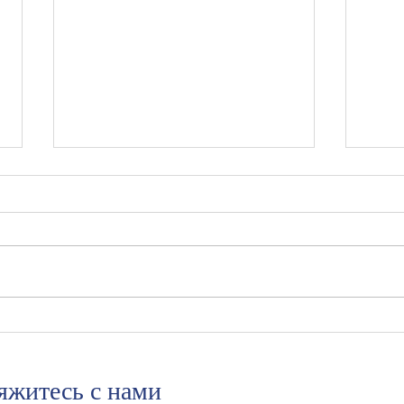
Суд отказал во взыскании
Зак
штрафа и неустойки,
тетр
признав Турцию
ново
недружественной страной.
яжитесь с нами