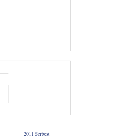
люченным запретили
ис /5 юридических
стей. Выпуск 9
2011 Serbest