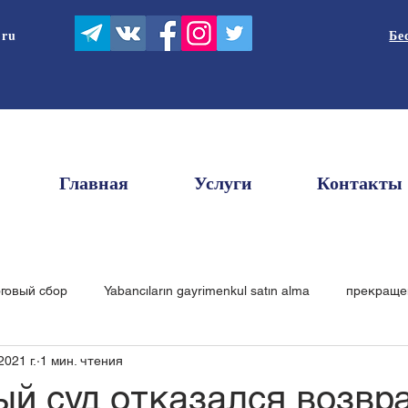
.ru
Бе
Главная
Услуги
Контакты
рговый сбор
Yabancıların gayrimenkul satın alma
прекраще
2021 г.
1 мин. чтения
чественная услуга
то
Ticari markanın kavramı
рента
ый суд отказался возвр