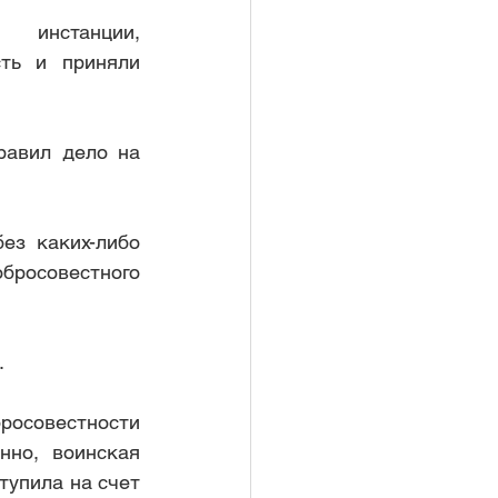
инстанции, 
ть и приняли 
логовой инсп
авил дело на 
з каких-либо  
росовестного 
.
овестности 
но, воинская 
упила на счет 