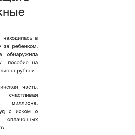
кные
автомоб
находилась в 
 за ребенком. 
а обнаружила 
ют вывозить об
  пособие на 
ллиона рублей.
обложения
инская часть, 
счастливая 
 миллиона,   
уд с иском о 
плаченных 
в.
иностранными г