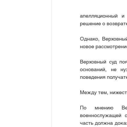
апелляционный и
дивиденды по акциям
приз
решение о возврат
Однако, Верховны
Рубрика 1
новое рассмотрение
Верховный суд поя
оснований, не ну
поведения получате
Между тем, нижест
По мнению Верх
военнослужащей с
часть должна доказ