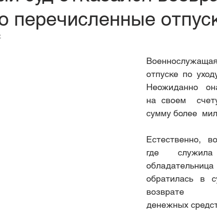
о перечисленные отпус
бособленные подразделения
при обнаружении недостатков 
.
истца
C какого момента владелец автомобил
Военнослужащая 
отпуске по уходу
Неожиданно он
лжнико
Получи ИНН где хочешь!
Арендатору не позволя
на своем  счету
сумму более  ми
потеря трудовой книжки
упрощенная системы налого
Естественно, во
где служила 
обладательница
 на ф
поправки в закон об ОСАГО
машино-место
обратилась в с
возврате о
денежных средст
трудовая электронная книжка
покупка недвижимости 