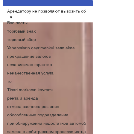
Арендатору не позволяют вывозить об
Все посты
торговый знак
торговый сбор
Yabancıların gayrimenkul satın alma
прекращение залогов
независимая гарантия
некачественная услуга
то
Ticari markanın kavramı
рента и аренда
отмена заочного решения
обособленные подразделения
при обнаружении недостатков автомоб
замена в арбитражном процессе истца