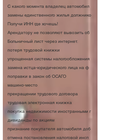
C какого момента владелец автомобил
замены единственного жилья должнико
Получи ИНН где хочешь!
Арендатору не позволяют вывозить об
Больничный лист через интернет.
потеря трудовой книжки
упрощенная системы налогообложения
замена истца-юридического лица на ф
поправки в закон об ОСАГО
машино-место
прекращении трудового договора
трудовая электронная книжка
покупка недвижимости иностранными г
дивиденды по акциям
признание покупателя автомобиля доб
отмена постановления налоговой инсп